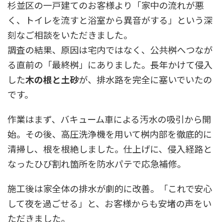
杉並区の一戸建てのお客様より「家中の流れが悪
く、トイレを流すと浴室から異音がする」という深
刻なご相談をいただきました。
調査の結果、原因は宅内ではなく、公共桝へつなが
る直前の「最終桝」にありました。長年かけて侵入
した
木の根と土砂
が、排水路を完全に塞いでいたの
です。
作業はまず、バキューム車による汚水の吸引から開
始。その後、高圧洗浄機を用いて桝内部を徹底的に
清掃し、根を根絶しました。仕上げに、侵入経路と
なったひび割れ箇所を防水パテで応急補修。
施工後は家全体の排水が劇的に改善。「これで安心
して夜を過ごせる」と、お客様からも安堵の声をい
ただきました。